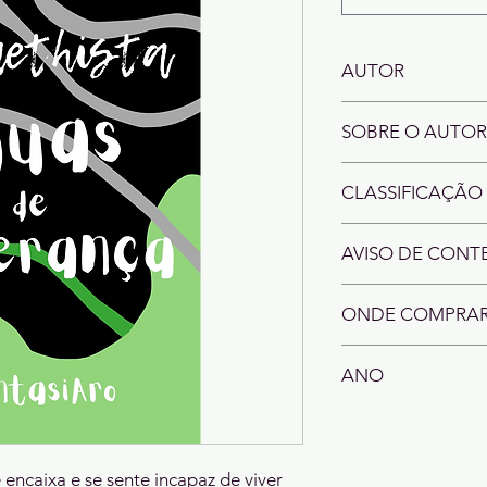
AUTOR
L. Amethista
SOBRE O AUTOR
L. Amethista é uma 
CLASSIFICAÇÃO 
em 2001 sob as água
Rio de Janeiro. Atua
Este livro é indicado
enquanto escritora de
AVISO DE CON
permitam que outras 
LGBTQIA+ possam se 
aroacefobia internali
ONDE COMPRA
violência sexual (não 
Amazon
ANO
2022
encaixa e se sente incapaz de viver 