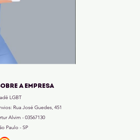
Entre
Deusas
e
Ruínas
(A
lenda
SOBRE A EMPRESA
de
Khalandra
Livro
adê LGBT
1)
nvios: Rua José Guedes, 451
rtur Alvim - 03567130
ão Paulo - SP