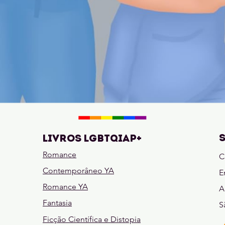
LIVROS LGBTQIAP+
Romance
C
Contemporâneo YA
E
Romance YA
A
Fantasia
S
Ficção Científica e Distopia