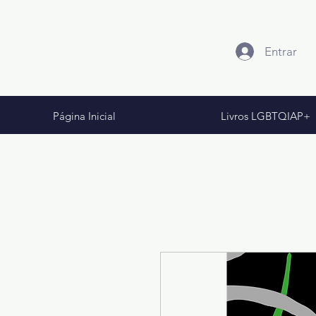
Entrar
Página Inicial
Livros LGBTQIAP+