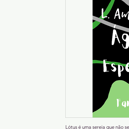
Lótus é uma sereia que não se 