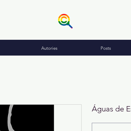
Autories
Posts
Águas de E