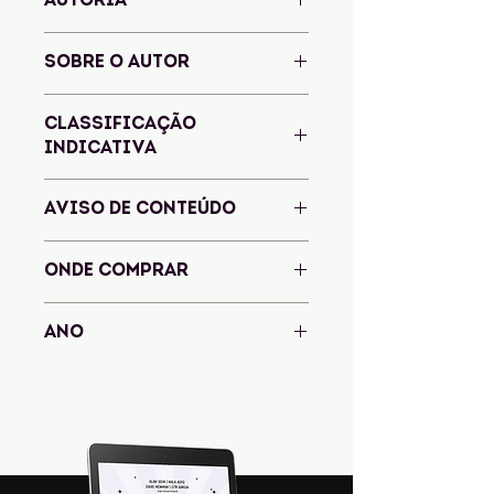
AUTORIA
Pedro A. Ribeiro
SOBRE O AUTOR
CLASSIFICAÇÃO
INDICATIVA
Este livro é indicado para maiores de
AVISO DE CONTEÚDO
12 anos.
ONDE COMPRAR
Amazon
ANO
2022