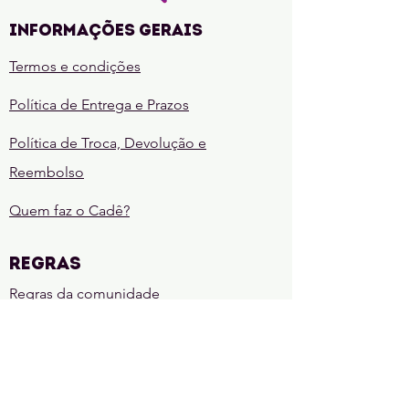
Livro
1)
Informações gerais
Termos e condições
Política de Entrega e Prazos
Política de Troca, Devolução e
Reembolso
Quem faz o Cadê?
REGRAS
Regras da comunidade
Regras de sorteio
CONTATE-NOS