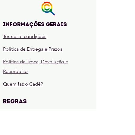
(A
lenda
de
Khalandra
Livro
1)
Informações gerais
Termos e condições
Política de Entrega e Prazos
Política de Troca, Devolução e
Reembolso
Quem faz o Cadê?
REGRAS
Regras da comunidade
Regras de sorteio