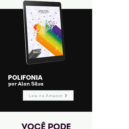
tem 19 anos e é fissurada em livros,
poesias e MPB. Estudante de Letras,
sonha em ensinar aos futuros alunos
que eles podem conquistar o mundo
e o transformar em um lugar melhor.
POLIFONIA
por Alan Silva
Leia na Amazon
Você pode