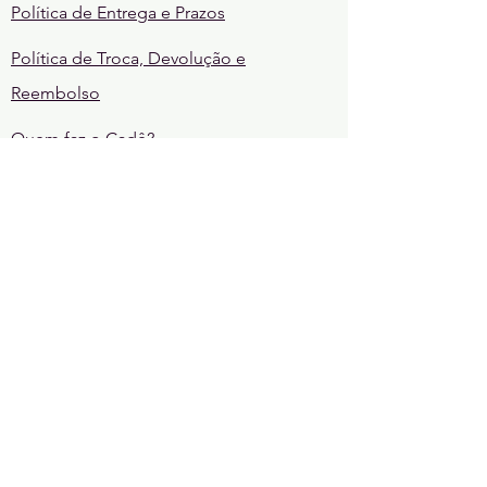
Política de Entrega e Prazos
Política de Troca, Devolução e
Reembolso
Quem faz o Cadê?
REGRAS
Regras da comunidade
Regras de sorteio
CONTATE-NOS
cadelgbt@gmail.com