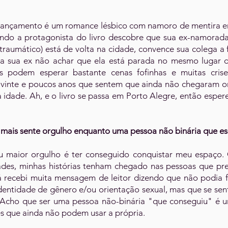
ançamento é um romance lésbico com namoro de mentira en
ando a protagonista do livro descobre que sua ex-namorad
raumático) está de volta na cidade, convence sua colega a f
a sua ex não achar que ela está parada no mesmo lugar d
s podem esperar bastante cenas fofinhas e muitas crises
s vinte e poucos anos que sentem que ainda não chegaram 
 idade. Ah, e o livro se passa em Porto Alegre, então espe
mais sente orgulho enquanto uma pessoa não binária que es
 maior orgulho é ter conseguido conquistar meu espaç
dades, minhas histórias tenham chegado nas pessoas que pre
á recebi muita mensagem de leitor dizendo que não podia 
dentidade de gênero e/ou orientação sexual, mas que se sent
. Acho que ser uma pessoa não-binária "que conseguiu" é
es que ainda não podem usar a própria.