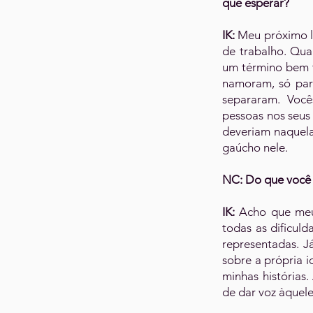
que esperar?
IK:
Meu próximo l
de trabalho. Qu
um término bem t
namoram, só par
separaram. Você
pessoas nos seu
deveriam naquela
gaúcho nele.
NC: Do que você 
IK:
Acho que meu
todas as dificul
representadas. J
sobre a própria i
minhas histórias
de dar voz àquel