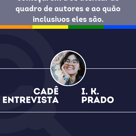
quadro de autores e ao quão
inclusivos eles são.