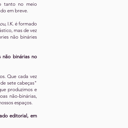
o tanto no meio
ndo em breve.
ou
, I.K. é formado
ástico, mas de vez
ies não bináries
 não binárias no
tos. Que cada vez
 de sete cabeças"
que produzimos e
oas não-binárias,
 nossos espaços.
ado editorial, em