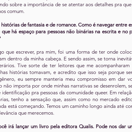
ndo sobre a importância de se atentar aos detalhes pra que 
enos comum.
histórias de fantasia e de romance. Como é navegar entre es
 que há espaço para pessoas não binárias na escrita e no
?
o que escrever, pra mim, foi uma forma de ter onde coloc
m dentro da minha cabeça. E sendo assim, se torna inevitáv
terários. Tive sorte de ter leitores que me acompanhara
as histórias tomavam, e acredito que isso seja porque se
gênero, eu sempre manteria meu compromisso em dar vo
 não importa por onde minhas narrativas se desenrolem, s
e identificação pra pessoas da comunidade queer. Em relaç
rias, tenho a sensação que, assim como no mercado edito
nda está começando. Temos um caminho longo ainda até co
levância que merecemos.
cê irá lançar um livro pela editora Qualis. Pode nos dar u