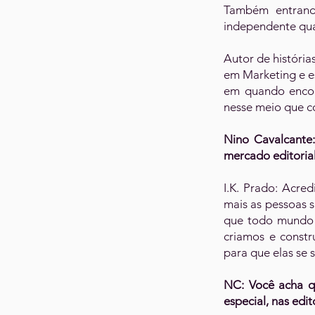
Também entrand
independente qua
Autor de históri
em Marketing e es
em quando encon
nesse meio que c
Nino Cavalcante
mercado editoria
I.K. Prado: Acre
mais as pessoas 
que todo mundo 
criamos e constr
para que elas se 
NC: Você acha qu
especial, nas edit