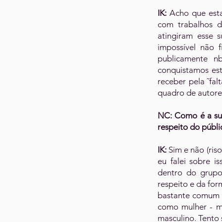
IK:
Acho que est
com trabalhos d
atingiram esse 
impossível não 
publicamente n
conquistamos est
receber pela ˜fa
quadro de autores
NC: Como é a su
respeito do públ
IK:
Sim e não (ris
eu falei sobre 
dentro do grupo
respeito e da fo
bastante comum v
como mulher - me
masculino. Tento 