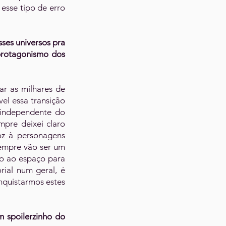
esse tipo de erro
ses universos pra
 protagonismo dos
ar as milhares de
el essa transição
m independente do
mpre deixei claro
z à personagens
empre vão ser um
ão ao espaço para
rial num geral, é
nquistarmos estes
m spoilerzinho do