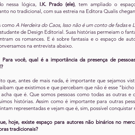
o nessa lógica,
I.K. Prado (ele)
, tem ampliado o espaç
nto no tradicional, com sua estreia na Editora Qualis chega
as como
A Herdeira do Caos
,
Isso não é um conto de fadas
e
L
tudante de Design Editorial. Suas histórias permeiam o fant
tram os romances. E é sobre fantasia e o espaço de autor
onversamos na entrevista abaixo.
: Para você, qual é a importância da presença de pessoas
l?
dito que, antes de mais nada, é importante que sejamos vis
saibam que existimos e que percebam que não é esse "bicho
acha que é. Que somos pessoas como todas as outras e 
uímos histórias. Assim como é importante para outras pess
sintam representadas e vejam que é, sim, possível conquistar
e, hoje, existe espaço para autores não binários no merc
oras tradicionais?