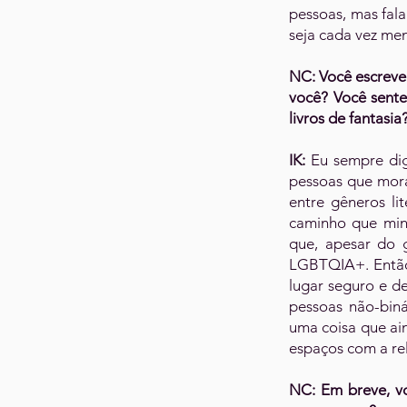
pessoas, mas fala
seja cada vez m
NC: Você escreve 
você? Você sente
livros de fantasia
IK:
Eu sempre dig
pessoas que mora
entre gêneros li
caminho que minh
que, apesar do 
LGBTQIA+. Então
lugar seguro e d
pessoas não-biná
uma coisa que ai
espaços com a re
NC: Em breve, vo