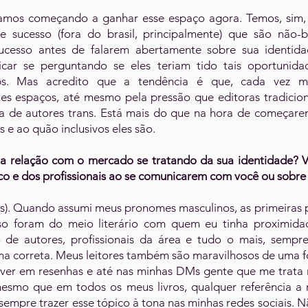
amos começando a ganhar esse espaço agora. Temos, sim, 
e sucesso (fora do brasil, principalmente) que são não-b
sucesso antes de falarem abertamente sobre sua identid
ficar se perguntando se eles teriam tido tais oportunida
bs. Mas acredito que a tendência é que, cada vez ma
es espaços, até mesmo pela pressão que editoras tradici
lta de autores trans. Está mais do que na hora de começare
 e ao quão inclusivos eles são.
a relação com o mercado se tratando da sua identidade? V
ico e dos profissionais ao se comunicarem com você ou sobre
os). Quando assumi meus pronomes masculinos, as primeiras
isso foram do meio literário com quem eu tinha proximida
 de autores, profissionais da área e tudo o mais, semp
rma correta. Meus leitores também são maravilhosos de uma f
er em resenhas e até nas minhas DMs gente que me trata 
smo que em todos os meus livros, qualquer referência a 
sempre trazer esse tópico à tona nas minhas redes sociais. 