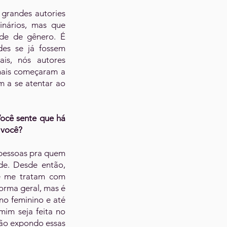
grandes autories
inários, mas que
ade de gênero. É
des se já fossem
is, nós autores
onais começaram a
m a se atentar ao
ocê sente que há
 você?
 pessoas pra quem
de. Desde então,
re me tratam com
orma geral, mas é
no feminino e até
mim seja feita no
Não expondo essas