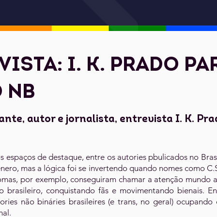
VISTA: I. K. Prado pa
 NB
nte, autor e jornalista, entrevista I. K. Pr
s espaços de destaque, entre os autories pbulicados no Bras
nero, mas a lógica foi se invertendo quando nomes como C.S.
omas, por exemplo, conseguiram chamar a atenção mundo af
o brasileiro, conquistando fãs e movimentando bienais. En
tories não bináries brasileires (e trans, no geral) ocupand
nal.