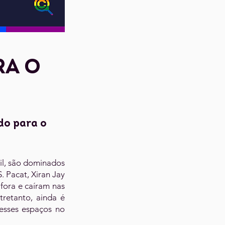
ra o
ado para o
il, são dominados
 Pacat, Xiran Jay
ora e caíram nas
tretanto, ainda é
o esses espaços no