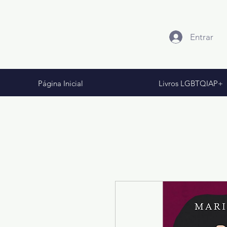
Entrar
Página Inicial
Livros LGBTQIAP+