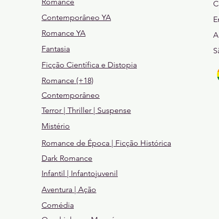
Romance
C
Contemporâneo YA
E
Romance YA
A
Fantasia
S
Ficção Científica e Distopia
Romance (+18)
Contemporâneo
Terror | Thriller | Suspense
Mistério
Romance de Época | Ficção Histórica
Dark Romance
Infantil | Infantojuvenil
Aventura | Ação
Comédia