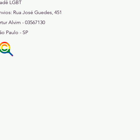
adê LGBT
1)
nvios: Rua José Guedes, 451
rtur Alvim - 03567130
ão Paulo - SP