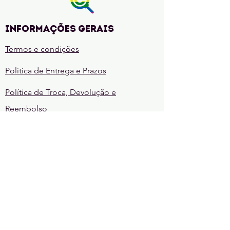
de
Khalandra
Livro
1)
Informações gerais
Termos e condições
Política de Entrega e Prazos
Política de Troca, Devolução e
Reembolso
Quem faz o Cadê?
REGRAS
Regras da comunidade
Regras de sorteio
CONTATE-NOS