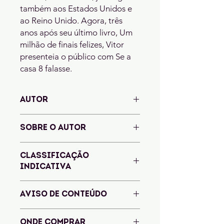
também aos Estados Unidos e 
ao Reino Unido. Agora, três 
anos após seu último livro, Um 
milhão de finais felizes, Vitor 
presenteia o público com Se a 
casa 8 falasse.
AUTOR
Vitor Martins
SOBRE O AUTOR
Vitor Martins é apaixonado por livros,
CLASSIFICAÇÃO
filmes, séries e pizza. É escritor,
INDICATIVA
tradutor e ilustrador e mora em São
Paulo com o namorado e seus dois
Este livro é indicado para maiores de
gatos insubordinados. Também é
AVISO DE CONTEÚDO
14 anos
autor de Quinze dias e Um milhão de
finais felizes, lançados pela Alt.
Ansiedade com o isolamento,
ONDE COMPRAR