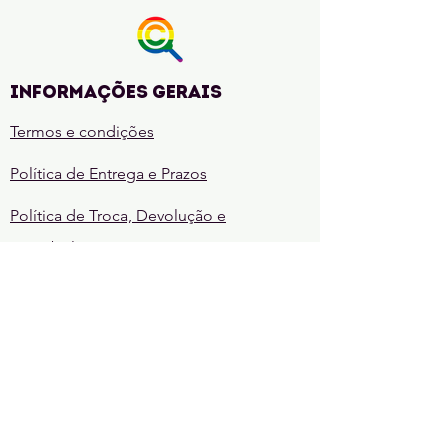
Ruínas
(A
lenda
de
Khalandra
Livro
1)
Informações gerais
Termos e condições
Política de Entrega e Prazos
Política de Troca, Devolução e
Reembolso
Quem faz o Cadê?
REGRAS
Regras da comunidade
Regras de sorteio