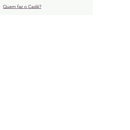
Quem faz o Cadê?
REGRAS
Regras da comunidade
Regras de sorteio
CONTATE-NOS
cadelgbt@gmail.com
LIVROS LGBTQIAP+
Romance
Contemporâneo YA