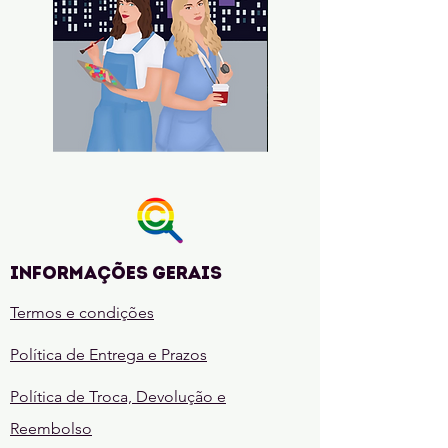
Madrinhas
Entre
Sem
Deusas
Compromisso
e
Ruínas
(A
lenda
de
Khalandra
Livro
1)
Informações gerais
Termos e condições
Política de Entrega e Prazos
Política de Troca, Devolução e
Reembolso