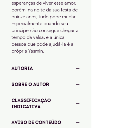
esperanças de viver esse amor,
porém, na noite da sua festa de
quinze anos, tudo pode mudar...
Especialmente quando seu
príncipe não consegue chegar a
tempo da valsa, e a única
pessoa que pode ajudá-la é a
própria Yasmin.
AUTORIA
Vanessa Freitas
SOBRE O AUTOR
Vanessa é uma autora de 31 anos
CLASSIFICAÇÃO
nascida e criada no Rio de Janeiro,
INDICATIVA
atualmente moradora da zona oeste.
Desde a época da escola, passava as
aulas escrevendo em seus cadernos
AVISO DE CONTEÚDO
em vez de prestar atenção (até