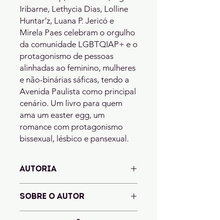
Iribarne, Lethycia Dias, Lolline
Huntar’z, Luana P. Jericó e
Mirela Paes celebram o orgulho
da comunidade LGBTQIAP+ e o
protagonismo de pessoas
alinhadas ao feminino, mulheres
e não-binárias sáficas, tendo a
Avenida Paulista como principal
cenário. Um livro para quem
ama um easter egg, um
romance com protagonismo
bissexual, lésbico e pansexual.
AUTORIA
Brenda Zulp, Bruna Assis, Ingra
SOBRE O AUTOR
Iribarne, Lethycia Dias, Lolline
Huntar’z, Luana P. Jericó e Mirela
Lolline Huntar’z
: Nasceu em 1999, é
Paes