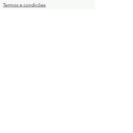
Termos e condições
Política de Entrega e Prazos
Política de Troca, Devolução e
Reembolso
Quem faz o Cadê?
REGRAS
Regras da comunidade
Regras de sorteio
CONTATE-NOS
cadelgbt@gmail.com