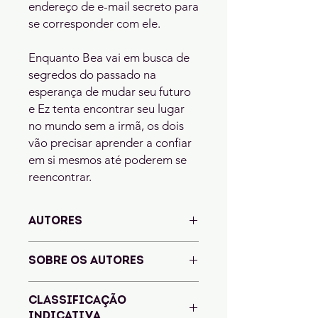
endereço de e-mail secreto para
se corresponder com ele.
Enquanto Bea vai em busca de
segredos do passado na
esperança de mudar seu futuro
e Ez tenta encontrar seu lugar
no mundo sem a irmã, os dois
vão precisar aprender a confiar
em si mesmos até poderem se
reencontrar.
AUTORES
David Levithan e Jennifer Niven
SOBRE OS AUTORES
JENNIFER NIVEN é autora de Por
CLASSIFICAÇÃO
lugares incríveis (2015), que ganhou
INDICATIVA